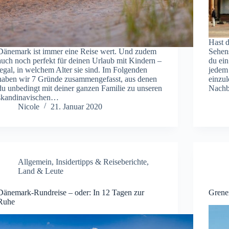
Hast 
Dänemark ist immer eine Reise wert. Und zudem
Sehen
auch noch perfekt für deinen Urlaub mit Kindern –
du ein
egal, in welchem Alter sie sind. Im Folgenden
jedem 
haben wir 7 Gründe zusammengefasst, aus denen
einzu
du unbedingt mit deiner ganzen Familie zu unseren
Nachb
skandinavischen…
Nicole
21. Januar 2020
Allgemein
,
Insidertipps & Reiseberichte
,
Land & Leute
Dänemark-Rundreise – oder: In 12 Tagen zur
Grenen
Ruhe