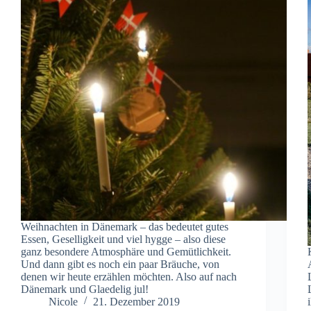
Weihnachten in Dänemark – das bedeutet gutes
Essen, Geselligkeit und viel hygge – also diese
ganz besondere Atmosphäre und Gemütlichkeit.
Und dann gibt es noch ein paar Bräuche, von
denen wir heute erzählen möchten. Also auf nach
Dänemark und Glaedelig jul!
Nicole
21. Dezember 2019