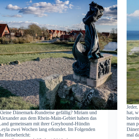
Jeder,
Kleine Dänemark-Rundreise gefällig? Miriam und
hat, w
Alexander aus dem Rhein-Main-Gebiet haben das
bereit
Land gemeinsam mit ihrer Greyhound-Hündin
man p
Leyla zwei Wochen lang erkundet. Im Folgenden
Dänema
ihr Reisebericht:
mal d