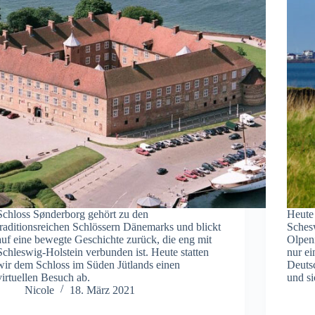
Schloss Sønderborg gehört zu den
Heute 
traditionsreichen Schlössern Dänemarks und blickt
Sches
auf eine bewegte Geschichte zurück, die eng mit
Olpeni
Schleswig-Holstein verbunden ist. Heute statten
nur e
wir dem Schloss im Süden Jütlands einen
Deuts
virtuellen Besuch ab.
und s
Nicole
18. März 2021