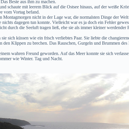
n. Das Beste aus ihm zu machen.
nd schaute mit leerem Blick auf die Ostsee hinaus, auf der weiße Krönc
ee vom Vortag befand.
Montagmorgen nicht in der Lage war, die normalsten Dinge der Welt zu
sie nichts dagegen tun konnte. Vielleicht war es ja doch ein Fehler gew
cht durch die Seeluft tragen ließ, ehe sie als immer kleiner werdender
 sie sich küssen wie ein frisch verliebtes Paar. Sie liebte die changie
nd an den Klippen zu brechen. Das Rauschen, Gurgeln und Brummen des 
 zu einem wahren Freund geworden. Auf das Meer konnte sie sich verlassen
 Sommer wie Winter. Tag und Nacht.