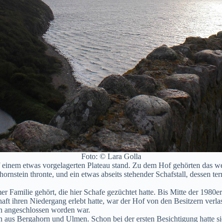
Foto: © Lara Golla
uf einem etwas vorgelagerten Plateau stand. Zu dem Hof gehörten das
rnstein thronte, und ein etwas abseits stehender Schafstall, dessen ter
r Familie gehört, die hier Schafe gezüchtet hatte. Bis Mitte der 1980er
t ihren Niedergang erlebt hatte, war der Hof von den Besitzern verla
on angeschlossen worden war.
 aus Bergahorn und Ulmen. Schon bei der ersten Besichtigung hatte sie 