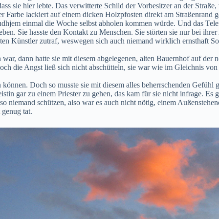
ss sie hier lebte. Das verwitterte Schild der Vorbesitzer an der Straße
r Farbe lackiert auf einem dicken Holzpfosten direkt am Straßenrand g
 Gudhjem einmal die Woche selbst abholen kommen würde. Und das Telefo
. Sie hasste den Kontakt zu Menschen. Sie störten sie nur bei ihrer 
ten Künstler zutraf, weswegen sich auch niemand wirklich ernsthaft Sorg
 war, dann hatte sie mit diesem abgelegenen, alten Bauernhof auf der n
Doch die Angst ließ sich nicht abschütteln, sie war wie im Gleichnis vo
uen können. Doch so musste sie mit diesem alles beherrschenden Gefühl 
stin gar zu einem Priester zu gehen, das kam für sie nicht infrage. Es
wieso niemand schützen, also war es auch nicht nötig, einem Außensteh
 genug tat.