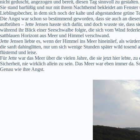
nicht geduscht, angezogen und bereit, diesen Tag sinnvoll zu gestalte
Sie stand barfüßig und nur mit ihrem Nachthemd bekleidet am Fenster u
Lieblingsbecher, in dem sich noch der kalte und abgestandene grüne T
Die Angst war schon so bestimmend geworden, dass sie auch an diesem 
aufbrühen – Jette Jensen hasste sich dafür, und doch wusste sie, dass 
während ihr Blick einer Seeschwalbe folgte, die sich vom Wind federlei
sattblauen Horizont aus Meer und Himmel verschwand.
Jette Jensen liebte es, wenn der Himmel ins Meer hineinlief, als würden
die sanft dahinglitten, nur um sich wenige Stunden später wild tose
flüsternd und leise.
Für Jette war das Meer über die vielen Jahre, die sie jetzt hier lebte,
Sicherheit, nie wirklich allein zu sein. Das Meer war eben immer da.
Genau wie ihre Angst.