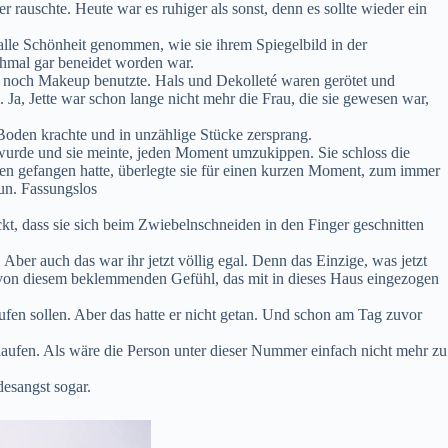
rauschte. Heute war es ruhiger als sonst, denn es sollte wieder ein
 alle Schönheit genommen, wie sie ihrem Spiegelbild in der
chmal gar beneidet worden war.
ege noch Makeup benutzte. Hals und Dekolleté waren gerötet und
 Ja, Jette war schon lange nicht mehr die Frau, die sie gewesen war,
 Boden krachte und in unzählige Stücke zersprang.
ig wurde und sie meinte, jeden Moment umzukippen. Sie schloss die
ßen gefangen hatte, überlegte sie für einen kurzen Moment, zum immer
un. Fassungslos
ckt, dass sie sich beim Zwiebelnschneiden in den Finger geschnitten
Aber auch das war ihr jetzt völlig egal. Denn das Einzige, was jetzt
e von diesem beklemmenden Gefühl, das mit in dieses Haus eingezogen
rufen sollen. Aber das hatte er nicht getan. Und schon am Tag zuvor
gelaufen. Als wäre die Person unter dieser Nummer einfach nicht mehr zu
desangst sogar.