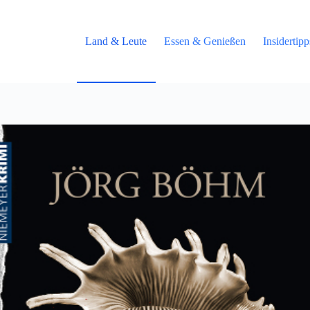
Land & Leute
Essen & Genießen
Insidertip