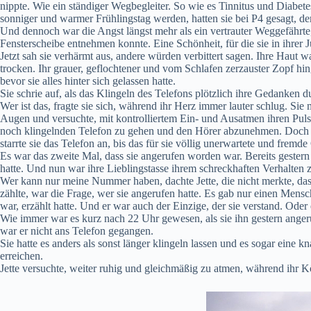
nippte. Wie ein ständiger Wegbegleiter. So wie es Tinnitus und Diabete
sonniger und warmer Frühlingstag werden, hatten sie bei P4 gesagt, 
Und dennoch war die Angst längst mehr als ein vertrauter Weggefährte,
Fensterscheibe entnehmen konnte. Eine Schönheit, für die sie in ih
Jetzt sah sie verhärmt aus, andere würden verbittert sagen. Ihre Haut 
trocken. Ihr grauer, geflochtener und vom Schlafen zerzauster Zopf hi
bevor sie alles hinter sich gelassen hatte.
Sie schrie auf, als das Klingeln des Telefons plötzlich ihre Gedanken
Wer ist das, fragte sie sich, während ihr Herz immer lauter schlug. Sie
Augen und versuchte, mit kontrolliertem Ein- und Ausatmen ihren Puls
noch klingelnden Telefon zu gehen und den Hörer abzunehmen. Doch das 
starrte sie das Telefon an, bis das für sie völlig unerwartete und fre
Es war das zweite Mal, dass sie angerufen worden war. Bereits gestern 
hatte. Und nun war ihre Lieblingstasse ihrem schreckhaften Verhalten 
Wer kann nur meine Nummer haben, dachte Jette, die nicht merkte, dass 
zählte, war die Frage, wer sie angerufen hatte. Es gab nur einen Men
war, erzählt hatte. Und er war auch der Einzige, der sie verstand. Oder
Wie immer war es kurz nach 22 Uhr gewesen, als sie ihn gestern angeruf
war er nicht ans Telefon gegangen.
Sie hatte es anders als sonst länger klingeln lassen und es sogar eine
erreichen.
Jette versuchte, weiter ruhig und gleichmäßig zu atmen, während ihr Kö