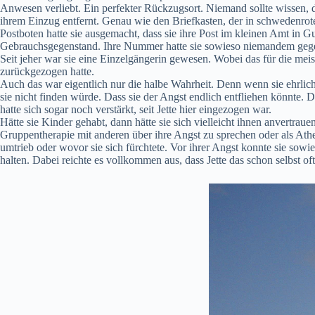
Anwesen verliebt. Ein perfekter Rückzugsort. Niemand sollte wissen, da
ihrem Einzug entfernt. Genau wie den Briefkasten, der in schwedenrote
Postboten hatte sie ausgemacht, dass sie ihre Post im kleinen Amt in
Gebrauchsgegenstand. Ihre Nummer hatte sie sowieso niemandem gegeben
Seit jeher war sie eine Einzelgängerin gewesen. Wobei das für die meis
zurückgezogen hatte.
Auch das war eigentlich nur die halbe Wahrheit. Denn wenn sie ehrlich
sie nicht finden würde. Dass sie der Angst endlich entfliehen könnte. 
hatte sich sogar noch verstärkt, seit Jette hier eingezogen war.
Hätte sie Kinder gehabt, dann hätte sie sich vielleicht ihnen anvertra
Gruppentherapie mit anderen über ihre Angst zu sprechen oder als Athei
umtrieb oder wovor sie sich fürchtete. Vor ihrer Angst konnte sie so
halten. Dabei reichte es vollkommen aus, dass Jette das schon selbst oft