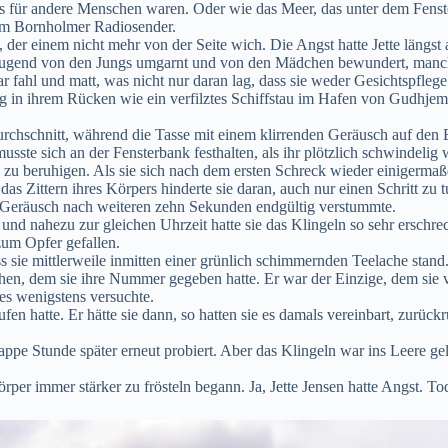
s für andere Menschen waren. Oder wie das Meer, das unter dem Fenster 
dem Bornholmer Radiosender.
 der einem nicht mehr von der Seite wich. Die Angst hatte Jette längst
rer Jugend von den Jungs umgarnt und von den Mädchen bewundert, man
war fahl und matt, was nicht nur daran lag, dass sie weder Gesichtspfl
ng in ihrem Rücken wie ein verfilztes Schiffstau im Hafen von Gudhjem.
 durchschnitt, während die Tasse mit einem klirrenden Geräusch auf den
 musste sich an der Fensterbank festhalten, als ihr plötzlich schwindel
 zu beruhigen. Als sie sich nach dem ersten Schreck wieder einigerma
Zittern ihres Körpers hinderte sie daran, auch nur einen Schritt zu t
mde Geräusch nach weiteren zehn Sekunden endgültig verstummte.
und nahezu zur gleichen Uhrzeit hatte sie das Klingeln so sehr erschre
zum Opfer gefallen.
sie mittlerweile inmitten einer grünlich schimmernden Teelache stand. 
schen, dem sie ihre Nummer gegeben hatte. Er war der Einzige, dem si
 es wenigstens versuchte.
en hatte. Er hätte sie dann, so hatten sie es damals vereinbart, zurück
 knappe Stunde später erneut probiert. Aber das Klingeln war ins Leere 
rper immer stärker zu frösteln begann. Ja, Jette Jensen hatte Angst. To