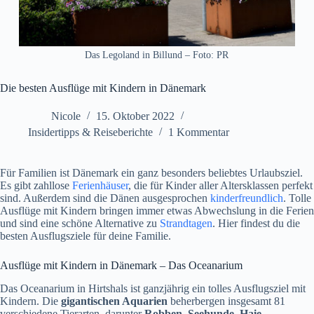
Das Legoland in Billund – Foto: PR
Die besten Ausflüge mit Kindern in Dänemark
Nicole
15. Oktober 2022
Insidertipps & Reiseberichte
1 Kommentar
Für Familien ist Dänemark ein ganz besonders beliebtes Urlaubsziel.
Es gibt zahllose
Ferienhäuser
, die für Kinder aller Altersklassen perfekt
sind. Außerdem sind die Dänen ausgesprochen
kinderfreundlich
. Tolle
Ausflüge mit Kindern bringen immer etwas Abwechslung in die Ferien
und sind eine schöne Alternative zu
Strandtagen
. Hier findest du die
besten Ausflugsziele für deine Familie.
Ausflüge mit Kindern in Dänemark – Das Oceanarium
Das Oceanarium in Hirtshals ist ganzjährig ein tolles Ausflugsziel mit
Kindern. Die
gigantischen Aquarien
beherbergen insgesamt 81
verschiedene Tierarten, darunter
Robben, Seehunde, Haie
,