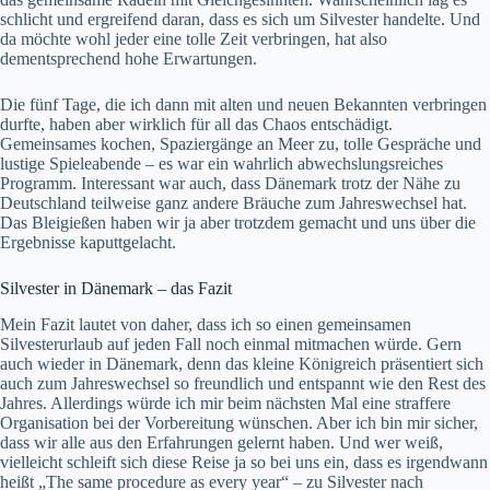
schlicht und ergreifend daran, dass es sich um Silvester handelte. Und
da möchte wohl jeder eine tolle Zeit verbringen, hat also
dementsprechend hohe Erwartungen.
Die fünf Tage, die ich dann mit alten und neuen Bekannten verbringen
durfte, haben aber wirklich für all das Chaos entschädigt.
Gemeinsames kochen, Spaziergänge an Meer zu, tolle Gespräche und
lustige Spieleabende – es war ein wahrlich abwechslungsreiches
Programm. Interessant war auch, dass Dänemark trotz der Nähe zu
Deutschland teilweise ganz andere Bräuche zum Jahreswechsel hat.
Das Bleigießen haben wir ja aber trotzdem gemacht und uns über die
Ergebnisse kaputtgelacht.
Silvester in Dänemark – das Fazit
Mein Fazit lautet von daher, dass ich so einen gemeinsamen
Silvesterurlaub auf jeden Fall noch einmal mitmachen würde. Gern
auch wieder in Dänemark, denn das kleine Königreich präsentiert sich
auch zum Jahreswechsel so freundlich und entspannt wie den Rest des
Jahres. Allerdings würde ich mir beim nächsten Mal eine straffere
Organisation bei der Vorbereitung wünschen. Aber ich bin mir sicher,
dass wir alle aus den Erfahrungen gelernt haben. Und wer weiß,
vielleicht schleift sich diese Reise ja so bei uns ein, dass es irgendwann
heißt „The same procedure as every year“ – zu Silvester nach