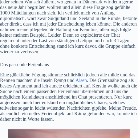
jeder seinen Wunsch äußern, wo genau in Dänemark wir denn gerne
das neue Jahr begrüßen wollten und allein diese Frage zog gefühlte
1000 Mitteilungen nach sich. Ich verhielt mich von Anfang
diplomatisch, warf zwar Südjütland und Seeland in die Runde, betonte
aber direkt, dass ich mit jeder Entscheidung leben könnte. Die anderen
nahmen meine pflegeleichte Haltung zur Kenntnis, allerdings folgte
keiner meinem Beispiel. Leider. Denn so explodierte der Chat
regelrecht unter der Last von ständigem Getippe und nach 3 Tagen
ohne konkrete Entscheidung stand ich kurz davor, die Gruppe einfach
wieder zu verlassen.
Das passende Ferienhaus
Eine glückliche Fügung stimmte schließlich jedoch alle milde und das
Rennen machten die Inseln Rømø und
Alsen
. Die Grenznähe zog als
bestes Argument und ich atmete erleichtert auf. Kerstin wollte auch die
Suche nach einem passenden Ferienhaus übernehmen und uns die
möglichen Kandidaten anschließend im Chat präsentieren. Nur kurz
angerissen: auch hier entstand ein unglaubliches Chaos, welches
teilweise sogar in leicht wütenden Nachrichten gipfelte. Meine Freude,
als endlich ein nettes Ferienobjekt auf Rømø gefunden war, konnte ich
daher nicht in Worte fassen.