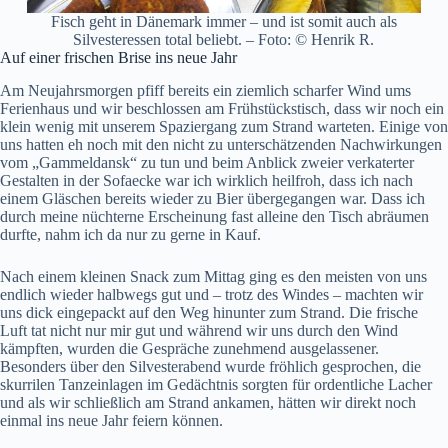
Fisch geht in Dänemark immer – und ist somit auch als
Silvesteressen total beliebt. – Foto: © Henrik R.
Auf einer frischen Brise ins neue Jahr
Am Neujahrsmorgen pfiff bereits ein ziemlich scharfer Wind ums
Ferienhaus und wir beschlossen am Frühstückstisch, dass wir noch ein
klein wenig mit unserem Spaziergang zum Strand warteten. Einige von
uns hatten eh noch mit den nicht zu unterschätzenden Nachwirkungen
vom „Gammeldansk“ zu tun und beim Anblick zweier verkaterter
Gestalten in der Sofaecke war ich wirklich heilfroh, dass ich nach
einem Gläschen bereits wieder zu Bier übergegangen war. Dass ich
durch meine nüchterne Erscheinung fast alleine den Tisch abräumen
durfte, nahm ich da nur zu gerne in Kauf.
Nach einem kleinen Snack zum Mittag ging es den meisten von uns
endlich wieder halbwegs gut und – trotz des Windes – machten wir
uns dick eingepackt auf den Weg hinunter zum Strand. Die frische
Luft tat nicht nur mir gut und während wir uns durch den Wind
kämpften, wurden die Gespräche zunehmend ausgelassener.
Besonders über den Silvesterabend wurde fröhlich gesprochen, die
skurrilen Tanzeinlagen im Gedächtnis sorgten für ordentliche Lacher
und als wir schließlich am Strand ankamen, hätten wir direkt noch
einmal ins neue Jahr feiern können.