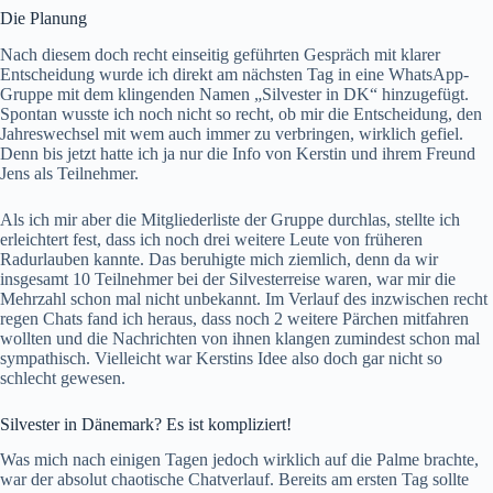
Die Planung
Nach diesem doch recht einseitig geführten Gespräch mit klarer
Entscheidung wurde ich direkt am nächsten Tag in eine WhatsApp-
Gruppe mit dem klingenden Namen „Silvester in DK“ hinzugefügt.
Spontan wusste ich noch nicht so recht, ob mir die Entscheidung, den
Jahreswechsel mit wem auch immer zu verbringen, wirklich gefiel.
Denn bis jetzt hatte ich ja nur die Info von Kerstin und ihrem Freund
Jens als Teilnehmer.
Als ich mir aber die Mitgliederliste der Gruppe durchlas, stellte ich
erleichtert fest, dass ich noch drei weitere Leute von früheren
Radurlauben kannte. Das beruhigte mich ziemlich, denn da wir
insgesamt 10 Teilnehmer bei der Silvesterreise waren, war mir die
Mehrzahl schon mal nicht unbekannt. Im Verlauf des inzwischen recht
regen Chats fand ich heraus, dass noch 2 weitere Pärchen mitfahren
wollten und die Nachrichten von ihnen klangen zumindest schon mal
sympathisch. Vielleicht war Kerstins Idee also doch gar nicht so
schlecht gewesen.
Silvester in Dänemark? Es ist kompliziert!
Was mich nach einigen Tagen jedoch wirklich auf die Palme brachte,
war der absolut chaotische Chatverlauf. Bereits am ersten Tag sollte