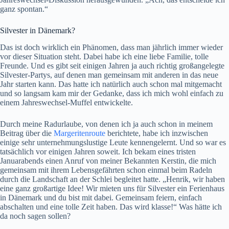
ganz spontan.“
Silvester in Dänemark?
Das ist doch wirklich ein Phänomen, dass man jährlich immer wieder
vor dieser Situation steht. Dabei habe ich eine liebe Familie, tolle
Freunde. Und es gibt seit einigen Jahren ja auch richtig großangelegte
Silvester-Partys, auf denen man gemeinsam mit anderen in das neue
Jahr starten kann. Das hatte ich natürlich auch schon mal mitgemacht
und so langsam kam mir der Gedanke, dass ich mich wohl einfach zu
einem Jahreswechsel-Muffel entwickelte.
Durch meine Radurlaube, von denen ich ja auch schon in meinem
Beitrag über die
Margeritenroute
berichtete, habe ich inzwischen
einige sehr unternehmungslustige Leute kennengelernt. Und so war es
tatsächlich vor einigen Jahren soweit. Ich bekam eines tristen
Januarabends einen Anruf von meiner Bekannten Kerstin, die mich
gemeinsam mit ihrem Lebensgefährten schon einmal beim Radeln
durch die Landschaft an der Schlei begleitet hatte. „Henrik, wir haben
eine ganz großartige Idee! Wir mieten uns für Silvester ein Ferienhaus
in Dänemark und du bist mit dabei. Gemeinsam feiern, einfach
abschalten und eine tolle Zeit haben. Das wird klasse!“ Was hätte ich
da noch sagen sollen?