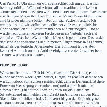
Um Punkt 18 Uhr machten wir es uns schließlich um den Esstisch
herum gemütlich. Während wir uns all die maritimen Leckereien
schmecken ließen, lauschten wir nebenbei der traditionellen Ansprache
von Königin Margrethe II. im Fernsehen. Meine Dänischkenntnisse
sind ja leider nicht die besten, aber ein paar Sachen verstand ich
wenigstens und wir wollten schließlich so viele typisch dänische
Gepflogenheiten zu Silvester mitmachen wie nur möglich. Und so
wurde nach unseren leckeren Fischspeisen als Verteiler auch erst
einmal ein Gläschen „Gammeldansk“ zu sich genommen. Das ist der
dänische Nationalschnaps und in meinen Augen mindestens zehnmal
härter als der deutsche Jägermeister. Der Stimmung tat das aber
keinerlei Abbruch und der Anblick einiger verzerrter Gesichter beim
Trinken war wirklich köstlich.
Frohes, neues Jahr
Wir vertrieben uns die Zeit bis Mitternacht mit Biertrinken, einer
Runde mehr als wackligem Twister, Bleigießen (das Set dafür haben
wir zum Glück von Zuhause mitgebracht, denn in Dänemark ist diese
Form von Weissagung eher unbekannt) und natürlich mit dem
altbewährten „Dinner for One“, das auch für die Dänen am
Silvesterabend nicht fehlen darf. Direkt im Anschluss an den Kult-
Sketch läutete schließlich das Glockenschlagen der Kopenhagener
Rathaus-Uhr das neue Jahr um Punkt 24 Uhr ein und ein wirklich