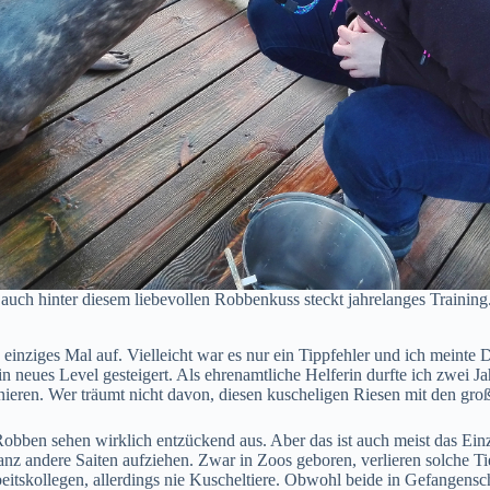
auch hinter diesem liebevollen Robbenkuss steckt jahrelanges Training
inziges Mal auf. Vielleicht war es nur ein Tippfehler und ich meinte D
 neues Level gesteigert. Als ehrenamtliche Helferin durfte ich zwei Ja
inieren. Wer träumt nicht davon, diesen kuscheligen Riesen mit den 
Robben sehen wirklich entzückend aus. Aber das ist auch meist das Ein
ndere Saiten aufziehen. Zwar in Zoos geboren, verlieren solche Tiere 
beitskollegen, allerdings nie Kuscheltiere. Obwohl beide in Gefangensc