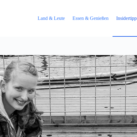
Land & Leute
Essen & Genießen
Insidertip