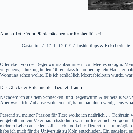
Annika Toth: Vom Pferdemädchen zur Robbenflüsterin
Gastautor
17. Juli 2017
Insidertipps & Reiseberichte
Oder eben von der Regenwurmaufsammlerin zur Meeresbiologin. Mein Nam
vergebens, jahrelang in den Ohren, dass ich unbedingt ein Haustier hab
Wohnung sehen wollte. Bis ich schließlich Meeresbiologin wurde, war 
Das Glück der Erde und der Tierarzt-Traum
Nachdem ich aus dem Schnecken- und Regenwurm-Alter heraus war, wurd
Aber was nicht Zuhause wohnen darf, kann man doch wenigstens woand
Passend zu meiner Passion für Tiere wollte ich natürlich … Tierärztin 
eingeholt und ein Veterinäramtsstudium war mir leider nicht vergönnt.
meinem Leben anstellen soll…. Ich und keine Tierärztin…. unmöglich.
habe ich mich für die Universität zu Köln entschieden. Ein nagelneu er