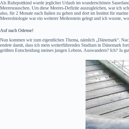
Als Ruhrpottkind wurde jeglicher Urlaub im wunderschönen Sauerland, 
Meeresrauschen. Um diese Meeres-Defizite auszugleichen, war ich sc
also, für 2 Monate nach Italien zu gehen und dort im Institut für ma
Meeresbiologie war ein weiterer Meilenstein gelegt und ich wusste, wor
Auf nach Odense!
Nun kommen wir zum eigentlichen Thema, nämlich „Dänemark“. Nach ei
endete damit, dass ich mein weiterführendes Studium in Dänemark for
größten Entscheidung meines jungen Lebens. Auswandern? Ich? Ja g