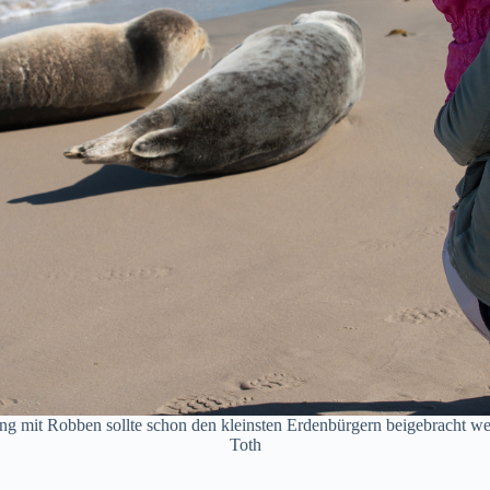
g mit Robben sollte schon den kleinsten Erdenbürgern beigebracht w
Toth