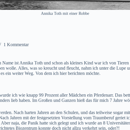
Annika Toth mit einer Robbe
1 Kommentar
e ist Annika Toth und schon als kleines Kind war ich von Tieren bese
en wolle. Alles, was so kreucht und fleucht, nahm ich unter die Lupe u
es ein weiter Weg. Von dem ich hier berichten möchte.
e ich wie knapp 99 Prozent aller Mädchen ein Pferdenarr. Das betteln
ers lieb haben. Im Großen und Ganzen hieß das für mich 7 Jahre wöch
werden. Nach harten Jahren an den Schulen, und das teilweise sogar mit
 Nach Jahren mit der festgesetzten Vorstellung vom Traumberuf geriet i
 Aber naja, die Panik hatte sich gelegt und ich wurde an 8 Universit
richtetes Biozentrum konnte doch nicht allzu verkehrt sein, oder?!