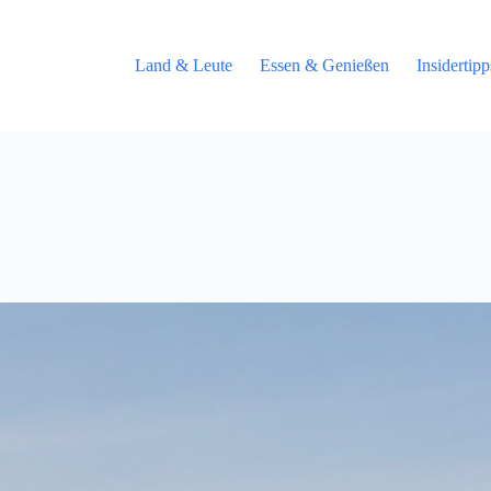
Land & Leute
Essen & Genießen
Insidertip