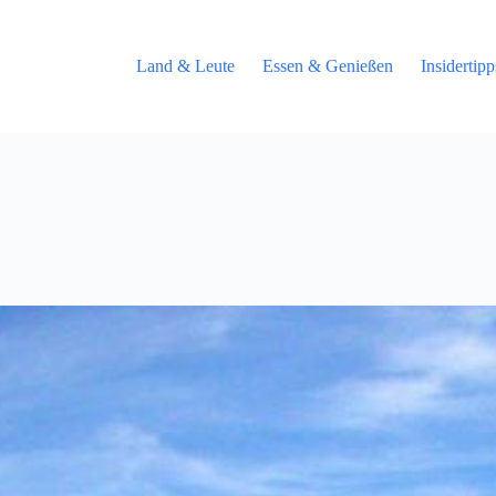
Land & Leute
Essen & Genießen
Insidertip