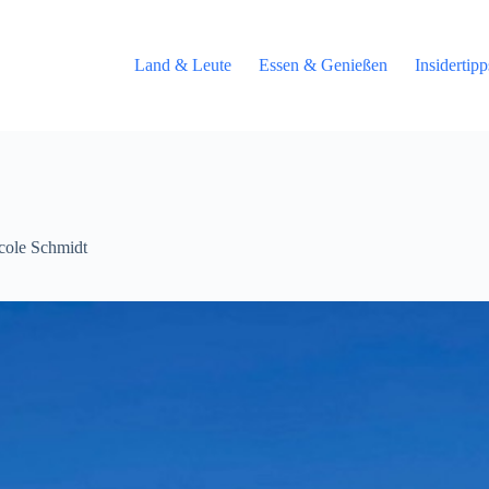
Land & Leute
Essen & Genießen
Insidertip
cole Schmidt