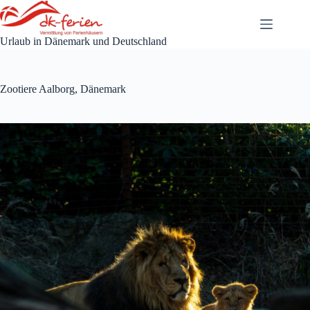
Zum
Inhalt
springen
Urlaub in Dänemark und Deutschland
Zootiere Aalborg, Dänemark