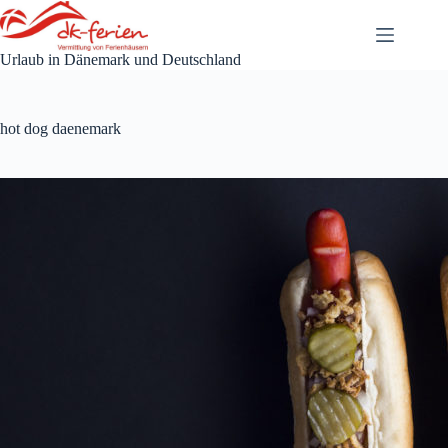
Zum
Inhalt
springen
Urlaub in Dänemark und Deutschland
hot dog daenemark